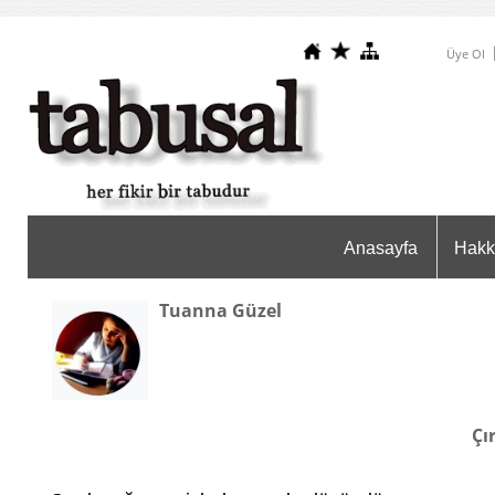
Üye Ol
Anasayfa
Hakk
Tuanna Güzel
Çı