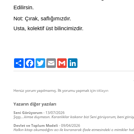
Edilirsin.
Not: Çırak, saflığımızdır.
Usta, kolektif üst bilincimizdir.
Paylaş
Facebook
Twitter
Email
Gmail
LinkedIn
Henüz yorum yapılmamış. İlk yorumu yapmak için
tıklayın
Yazarın diğer yazıları
Seni Görüyorum
-
13/07/2026
Şışşş....kimse duymasın. Karanlıklar kıskanır bizi Seni görüyorum, beni görüyo
Devlet ve Toplum Modeli
-
09/04/2026
Halkın kitap okumadığını acı ile kıvranarak ifade etmesindeki o mimikler 