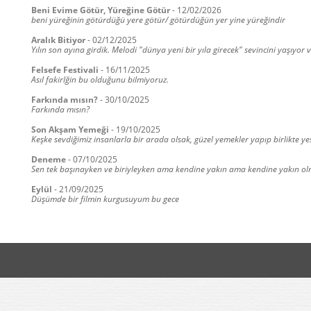
Beni Evime Götür, Yüreğine Götür
-
12/02/2026
beni yüreğinin götürdüğü yere götür/ götürdüğün yer yine yüreğindir
Aralık Bitiyor
-
02/12/2025
Yılın son ayına girdik. Melodi "dünya yeni bir yıla girecek" sevincini yaşıyor 
Felsefe Festivali
-
16/11/2025
Asıl fakirlğin bu olduğunu bilmiyoruz.
Farkında mısın?
-
30/10/2025
Farkında mısın?
Son Akşam Yemeği
-
19/10/2025
Keşke sevdiğimiz insanlarla bir arada olsak, güzel yemekler yapıp birlikte ye
Deneme
-
07/10/2025
Sen tek başınayken ve biriyleyken ama kendine yakın ama kendine yakın olmay
Eylül
-
21/09/2025
Düşümde bir filmin kurgusuyum bu gece