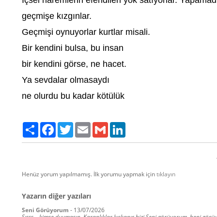
İçsel haremlerin efendileri yok satıyorlar. Yapamadı
geçmişe kızgınlar.
Geçmişi oynuyorlar kurtlar misali.
Bir kendini bulsa, bu insan
bir kendini görse, ne hacet.
Ya sevdalar olmasaydı
ne olurdu bu kadar kötülük
Paylaş
Facebook
Twitter
Email
Gmail
LinkedIn
Henüz yorum yapılmamış. İlk yorumu yapmak için
tıklayın
Yazarın diğer yazıları
Seni Görüyorum
-
13/07/2026
Şışşş....kimse duymasın. Karanlıklar kıskanır bizi Seni görüyorum, beni görüyo