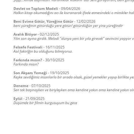
Devlet ve Toplum Modeli
-
09/04/2026
Halkın kitap okumadığını acı ile kıvranarak ifade etmesindeki o mimikler 
Beni Evime Götür, Yüreğine Götür
-
12/02/2026
beni yüreğinin götürdüğü yere götür/ götürdüğün yer yine yüreğindir
Aralık Bitiyor
-
02/12/2025
Yılın son ayına girdik. Melodi "dünya yeni bir yıla girecek" sevincini yaşıyor 
Felsefe Festivali
-
16/11/2025
Asıl fakirlğin bu olduğunu bilmiyoruz.
Farkında mısın?
-
30/10/2025
Farkında mısın?
Son Akşam Yemeği
-
19/10/2025
Keşke sevdiğimiz insanlarla bir arada olsak, güzel yemekler yapıp birlikte ye
Deneme
-
07/10/2025
Sen tek başınayken ve biriyleyken ama kendine yakın ama kendine yakın olmay
Eylül
-
21/09/2025
Düşümde bir filmin kurgusuyum bu gece