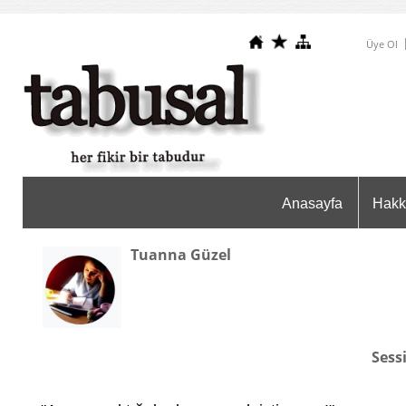
Üye Ol
Anasayfa
Hakk
Tuanna Güzel
Sess