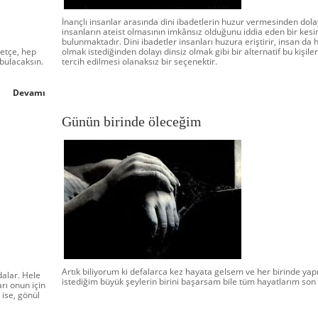
İnançlı insanlar arasında dini ibadetlerin huzur vermesinden dola
insanların ateist olmasının imkânsız olduğunu iddia eden bir kes
bulunmaktadır. Dini ibadetler insanları huzura eriştirir, insan da 
etçe, hep
olmak istediğinden dolayı dinsiz olmak gibi bir alternatif bu kişile
bulacaksın.
tercih edilmesi olanaksız bir seçenektir.
Devamı
Günün birinde öleceğim
Artık biliyorum ki defalarca kez hayata gelsem ve her birinde ya
dalar. Hele
istediğim büyük şeylerin birini başarsam bile tüm hayatlarım son
rı onun için
o ise, gönül