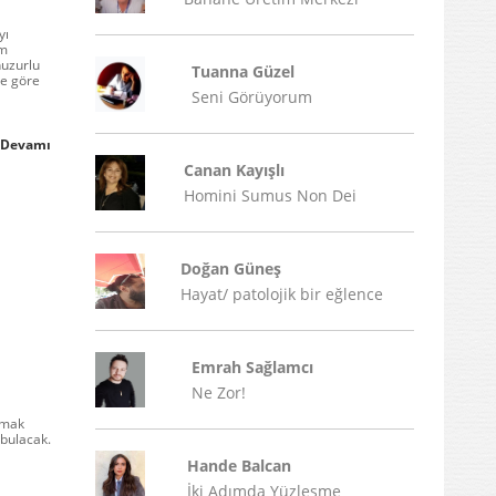
yı
im
huzurlu
Tuanna Güzel
re göre
Seni Görüyorum
Devamı
Canan Kayışlı
Homini Sumus Non Dei
Doğan Güneş
Hayat/ patolojik bir eğlence
Emrah Sağlamcı
Ne Zor!
pmak
 bulacak.
Hande Balcan
İki Adımda Yüzleşme