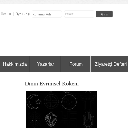
Üye Ol
Üye Girişi
Hakkımızda
Yazarlar
Forum
Ziyaretçi Defteri
Dinin Evrimsel Kökeni