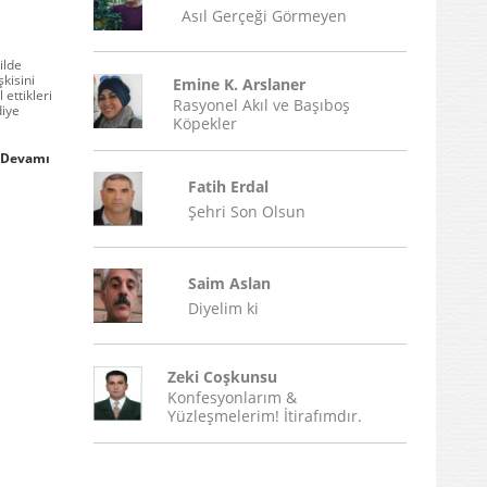
Asıl Gerçeği Görmeyen
ilde
kisini
Emine K. Arslaner
ettikleri
Rasyonel Akıl ve Başıboş
diye
Köpekler
Devamı
Fatih Erdal
Şehri Son Olsun
Saim Aslan
Diyelim ki
Zeki Coşkunsu
Konfesyonlarım &
Yüzleşmelerim! İtirafımdır.