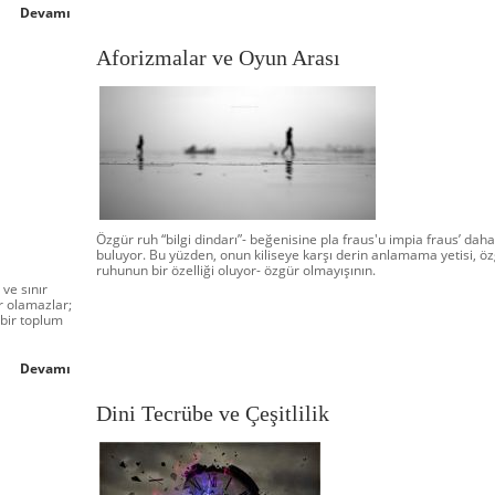
Devamı
Aforizmalar ve Oyun Arası
Özgür ruh “bilgi dindarı”- beğenisine pla fraus'u impia fraus’ daha
buluyor. Bu yüzden, onun kiliseye karşı derin anlamama yetisi, ö
ruhunun bir özelliği oluyor- özgür olmayışının.
 ve sınır
ar olamazlar;
çbir toplum
Devamı
Dini Tecrübe ve Çeşitlilik