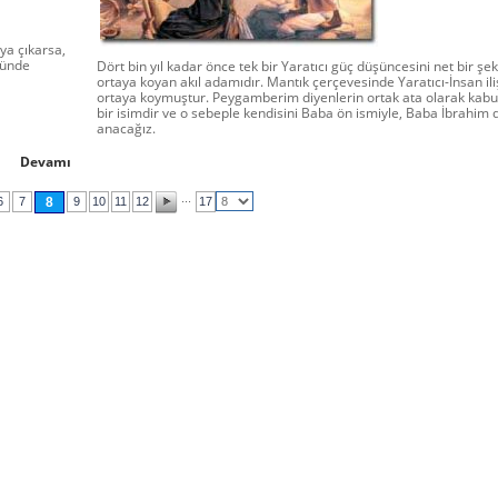
ya çıkarsa,
ğünde
Dört bin yıl kadar önce tek bir Yaratıcı güç düşüncesini net bir şek
ortaya koyan akıl adamıdır. Mantık çerçevesinde Yaratıcı-İnsan iliş
ortaya koymuştur. Peygamberim diyenlerin ortak ata olarak kabul 
bir isimdir ve o sebeple kendisini Baba ön ismiyle, Baba İbrahim 
anacağız.
Devamı
...
6
7
8
9
10
11
12
17