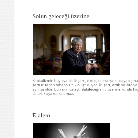
Solun geleceği üzerine
Kapitalizmin büyü ya da öl şartı, ekolojinin karşılıklı dayanışma
şartı ie taban tabana zıtlık oluşturuyor. İki şart, artık birlikte v
aynı şekilde, bunların uzlaştırılabileceği miti üzerine kurulu hi
da artık ayakta kalamaz.
Elalem