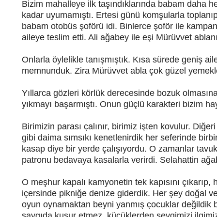
Bizim mahalleye ilk taşındıklarında babam daha he
kadar uyumamıştı. Ertesi günü komşularla toplanıp p
babam otobüs şoförü idi. Binlerce şoför ile kampany
aileye teslim etti. Ali ağabey ile eşi Mürüvvet abla
Onlarla öylelikle tanışmıştık. Kısa sürede geniş ai
memnunduk. Zira Mürüvvet abla çok güzel yemekler 
Yıllarca gözleri körlük derecesinde bozuk olmasına
yıkmayı başarmıştı. Onun güçlü karakteri bizim hay
B
irimizin parası çalınır, birimiz işten kovulur. Diğer
gibi daima sımsıkı kenetlenirdik her seferinde birb
kasap diye bir yerde çalışıyordu. O zamanlar tavuk
patronu bedavaya kasalarla verirdi. Selahattin ağ
O meşhur kapalı kamyonetin tek kapısını çıkarıp, h
içersinde pikniğe denize giderdik. Her şey doğal ve
oyun oynamaktan beyni yanmış çocuklar değildik 
saygıda kusur etmez ,küçüklerden sevgimizi ilgimi