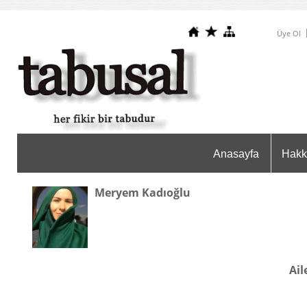
Üye Ol
Anasayfa
Hakk
Meryem Kadıoğlu
Ail