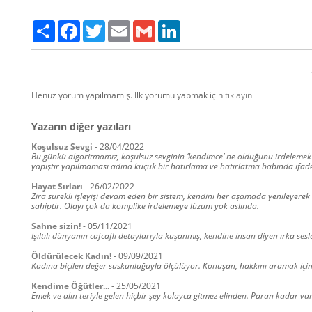
Paylaş
Facebook
Twitter
Email
Gmail
LinkedIn
Henüz yorum yapılmamış. İlk yorumu yapmak için
tıklayın
Yazarın diğer yazıları
Koşulsuz Sevgi
-
28/04/2022
Bu günkü algoritmamız, koşulsuz sevginin ‘kendimce’ ne olduğunu irdelemek 
yapıştır yapılmaması adına küçük bir hatırlama ve hatırlatma babında ifade
Hayat Sırları
-
26/02/2022
Zira sürekli işleyişi devam eden bir sistem, kendini her aşamada yenileyere
sahiptir. Olayı çok da komplike irdelemeye lüzum yok aslında.
Sahne sizin!
-
05/11/2021
Işıltılı dünyanın cafcaflı detaylarıyla kuşanmış, kendine insan diyen ırka ses
Öldürülecek Kadın!
-
09/09/2021
Kadına biçilen değer suskunluğuyla ölçülüyor. Konuşan, hakkını aramak için
Kendime Öğütler...
-
25/05/2021
Emek ve alın teriyle gelen hiçbir şey kolayca gitmez elinden. Paran kadar v