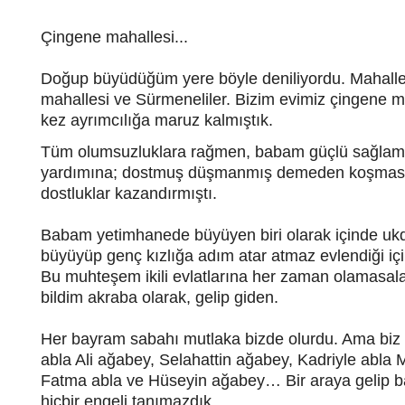
Çingene mahallesi...
D
oğup büyüdüğüm yere böyle deniliyordu. Mahallemi
mahallesi ve Sürmeneliler. Bizim evimiz çingene mah
kez ayrımcılığa maruz kalmıştık.
Tüm olumsuzluklara rağmen, babam güçlü sağlam bi
yardımına; dostmuş düşmanmış demeden koşması.
dostluklar kazandırmıştı.
Babam yetimhanede büyüyen biri olarak içinde ukdel
büyüyüp genç kızlığa adım atar atmaz evlendiği içi
Bu muhteşem ikili evlatlarına her zaman olamasalar 
bildim akraba olarak, gelip giden.
Her bayram sabahı mutlaka bizde olurdu. Ama biz 
abla Ali ağabey, Selahattin ağabey, Kadriyle abl
Fatma abla ve Hüseyin ağabey… Bir araya gelip 
hiçbir engeli tanımazdık.