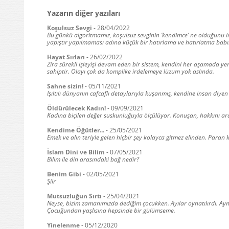
Yazarın diğer yazıları
Koşulsuz Sevgi
-
28/04/2022
Bu günkü algoritmamız, koşulsuz sevginin ‘kendimce’ ne olduğunu i
yapıştır yapılmaması adına küçük bir hatırlama ve hatırlatma babı
Hayat Sırları
-
26/02/2022
Zira sürekli işleyişi devam eden bir sistem, kendini her aşamada ye
sahiptir. Olayı çok da komplike irdelemeye lüzum yok aslında.
Sahne sizin!
-
05/11/2021
Işıltılı dünyanın cafcaflı detaylarıyla kuşanmış, kendine insan diyen
Öldürülecek Kadın!
-
09/09/2021
Kadına biçilen değer suskunluğuyla ölçülüyor. Konuşan, hakkını ar
Kendime Öğütler...
-
25/05/2021
Emek ve alın teriyle gelen hiçbir şey kolayca gitmez elinden. Para
İslam Dini ve Bilim
-
07/05/2021
Bilim ile din arasındaki bağ nedir?
Benim Gibi
-
02/05/2021
Şiir
Mutsuzluğun Sırtı
-
25/04/2021
Neyse, bizim zamanımızda dediğim çocukken. Ayılar oynatılırdı. Aynı 
Çocuğundan yaşlısına hepsinde bir gülümseme.
Yinelenme
-
05/12/2020