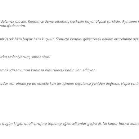
rdelemek olacak. Kendimce deme sebebim, herkesin hayat ölçüsü farklıdır. Aynısının
nda ifade ettim.
nileyerek hem büyür hem küçülür. Sonuçta kendini geliştirerek devam ettirebilme özel
 ırka sesleniyorum, sahne sizin!
amak için savunan kadınsa öldürülecek kadın ilan ediliyor.
n kadar var olmak ya da emekle kan ter içinden defalarca yeniden doğmak. Hepsi senin
bugün ki gibi ahali etrafına toplanıp eğlenceli anlar geçirirdi. Ne kadar hasret kalm