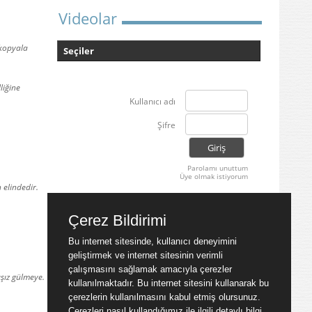
Videolar
 kopyala
Seçiler
liğine
Kullanıcı adı
Şifre
Parolamı unuttum
Üye olmak istiyorum
 elindedir.
Çerez Bildirimi
Bu internet sitesinde, kullanıcı deneyimini
geliştirmek ve internet sitesinin verimli
çalışmasını sağlamak amacıyla çerezler
ışız gülmeye.
kullanılmaktadır. Bu internet sitesini kullanarak bu
çerezlerin kullanılmasını kabul etmiş olursunuz.
Çerezleri nasıl kullandığımız ile ilgili detaylı bilgi