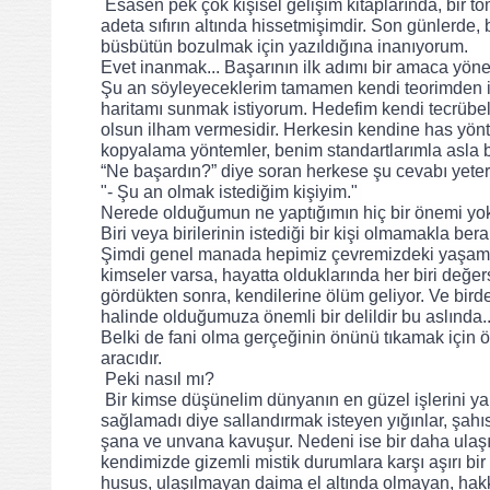
Esasen pek çok kişisel gelişim kitaplarında, bir to
adeta sıfırın altında hissetmişimdir. 
Son günlerde, bu
büsbütün bozulmak için yazıldığına inanıyorum.
Evet inanmak... Başarının ilk adımı bir amaca yöne
Şu an söyleyeceklerim tamamen kendi teorimden iba
haritamı sunmak istiyorum. Hedefim kendi tecrübel
olsun ilham vermesidir. Herkesin kendine has yönte
kopyalama yöntemler, benim standartlarımla asla
“Ne başardın?” diye soran herkese şu cevabı yeter
"- Şu an olmak istediğim kişiyim." 
Nerede olduğumun ne yaptığımın hiç bir önemi yo
Biri veya birilerinin istediği bir kişi olmamakla b
Şimdi genel manada hepimiz çevremizdeki yaşamlara 
kimseler varsa, hayatta olduklarında her biri değer
gördükten sonra, kendilerine ölüm geliyor. Ve birde
halinde olduğumuza önemli bir delildir bu aslında..
Belki de fani olma gerçeğinin önünü tıkamak için 
aracıdır. 
 Peki nasıl mı? 
 Bir kimse düşünelim dünyanın en güzel işlerini yapar. Tonlarca çığır açar. Yaşarken aynı şahsı, sırf menfaatlerine uyum 
sağlamadı diye sallandırmak isteyen yığınlar, şahıs
şana ve unvana kavuşur. Nedeni ise bir daha ulaş
kendimizde gizemli mistik durumlara karşı aşırı bi
husus, ulaşılmayan daima el altında olmayan, hakkın