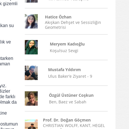
 gizemli 
Hatice Özhan
Akışkan Dehşet ve Sessizliğin
kan su 
Geometrisi
ık ve 
Meryem Kadıoğlu
Koşulsuz Sevgi
aman 
Mustafa Yıldırım
Ulus Baker’e Ziyaret - 9
izler 
Özgül Üstüner Coşkun
 farklı 
Ben, Baez ve Sabah
olmak da 
Prof. Dr. Doğan Göçmen
 dostumun 
CHRISTIAN WOLFF, KANT, HEGEL