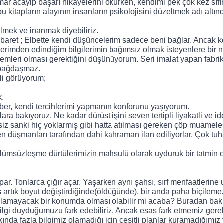
mar acayip başarı hikayelerini okurken, kendimi pek çok kez sıfır 
 kitapların alayının insanların psikolojisini düzeltmek adı altınd
lmek ve inanmak diyebiliriz. 
ret ; Elbette kendi düşüncelerim sadece beni bağlar. Ancak kend
erimden edindiğim bilgilerimin bağımsız olmak isteyenlere bir n
mleri olması gerektiğini düşünüyorum. Seri imalat yapan fabrika
 bağdaşmaz. 
li görüyorum; 
k.
eraber, kendi tercihlerimi yapmanın konforunu yaşıyorum. 
bakıyoruz. Ne kadar dürüst işini seven tertipli liyakatli ve idea
siz sanki hiç yoklarmış gibi hatta atılması gereken çöp muameles
n düşmanları tarafından dahi kahraman ilan ediliyorlar. Çok tuhaf
 
ölümsüzleşme dürtülerimizin mahsulü olarak uyduruk bir tatmin o
 artık boyut değiştirdiğinde(öldüğünde), bir anda paha biçilemez 
ılamayacak bir konumda olması olabilir mi acaba? Buradan bakış
r ilgi duyduğumuzu fark edebiliriz. Ancak esas fark etmemiz gere
da fazla bilgimiz olamadığı için çeşitli planlar kuramadığımız ve