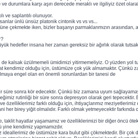
ve durumlara karşı aşırı derecede meraklı ve ilgiliyiz özet olarak
lı ve saplantılı olunuyor. 
nlar ünlü ünsüz platonik cintonik vs vs vs... 
tüne çekmekte iken, bizler başarıyı parmaklarımızın arasından, a
r? 
yük hedefler insana her zaman gereksiz bir ağırlık olarak tutsakl
zat kendimiz olduğu için, üstümüze çok yük almamaktır. Çünkü z
olmaya engel olan en önemli sorunlardan bir tanesi de 
leğimiz rutinliği bir süre sonra depresyon olarak geri tepecektir. B
özelliklerimiz farklı olduğu için, ihtiyaçlarımız meziyetlerimiz de
ani her birey yiğit olmalıdır. Farklı olmak yetmeyecektir farkında 
ü yine kendimiz yapmamızdır.
miz ideallerimiz de üstümüze kara bulut gibi çökmektedir. Bir çok