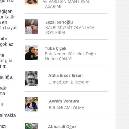
uğumuz 
VE VARLIĞIN MANTIKSAL
TASARIMI
eğişen 
rikatür 
Sezai Sarıoğlu
 en 
KALBİ MÜSAİT OLANLARA
n hayatı 
SÖYLERİM
çok az 
Tuba Çiçek
Batı Neden Yükseldi, Doğu
ne 
Neden Çöktü?
r gibi 
im. 
Atilla Ersöz Ersan
Olmadığını Bilseydim
ak 
ma 
Avram Ventura
r 
BİR ANLAMI OLMALI
kalmakla 
zı 
Abbasali Oğuz