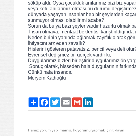
söküp aldı. Oysa çocukluk anılarımız bizi biz yap
veya kötü anılarımız olması bu durumu değiştirmez
dünyada yaşayan insanlar hep bir şeylerden kaçar 
sunmuyor olması olabilir mi acaba? 
Sorun da bu ya bazı şeyler vardır huzurlu olmak bar
 İnsan olmaya, menfaat beklentisi karıştırıldığında i
Neden birinin yanında ağlamak zayıflık olarak gör
İhtiyacını arz eden zavallı? 
Hislerini gösteren patavatsız, bencil veya deli olur
Evrensel değişmez bir gerçek vardır ki; 
Duygularımız bizleri birleştirir duygularımız ön yarg
 Sonuç olarak, hisseden hala duygularının farkında
Çünkü hala insandır. 
Meryem Kadıoğlu
Paylaş
Facebook
Twitter
Email
Gmail
LinkedIn
Henüz yorum yapılmamış. İlk yorumu yapmak için
tıklayın