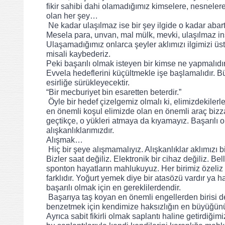
fikir sahibi dahi olamadığımız kimselere, nesnelere 
olan her şey… 
 Ne kadar ulaşılmaz ise bir şey ilgide o kadar abartı
Mesela para, unvan, mal mülk, mevki, ulaşılmaz insa
Ulaşamadığımız onlarca şeyler aklımızı ilgimizi üs
misali kaybederiz. 
Peki başarılı olmak isteyen bir kimse ne yapmalıdı
Evvela hedeflerini küçültmekle işe başlamalıdır. Bü
esirliğe sürükleyecektir. 
“Bir mecburiyet bin esaretten beterdir.” 
 Öyle bir hedef çizelgemiz olmalı ki, elimizdekilerle de kalsak üzülmemeli ümidimizi yitirmemeliyiz. O yüzden yol tutarken 
en önemli koşul elimizde olan en önemli araç biz
geçtikçe, o yükleri atmaya da kıyamayız. Başarılı 
alışkanlıklarımızdır. 
Alışmak… 
 Hiç bir şeye alışmamalıyız. Alışkanlıklar aklımızı bir süre sonra kör edecektir. Çünkü biz zamana uyum sağlayamayız. 
Bizler saat değiliz. Elektronik bir cihaz değiliz. Bel
sponton hayatların mahlukuyuz. Her birimiz özeliz ve 
farklıdır. Yoğurt yemek diye bir atasözü vardır ya h
başarılı olmak için en gereklilerdendir. 
 Başarıya taş koyan en önemli engellerden birisi de, taklit hayatlar yaşamamız ve özelliklerimizi bir diğer öncü ötekine 
benzetmek için kendimize haksızlığın en büyüğün
Ayrıca sabit fikirli olmak saplantı haline getirdiği