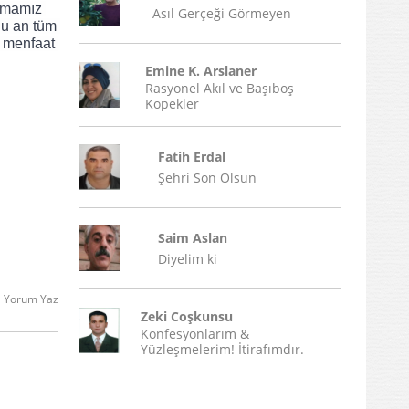
lmamız 
Asıl Gerçeği Görmeyen
u an tüm 
 menfaat 
Emine K. Arslaner
Rasyonel Akıl ve Başıboş
Köpekler
Fatih Erdal
Şehri Son Olsun
Saim Aslan
Diyelim ki
Yorum Yaz
Zeki Coşkunsu
Konfesyonlarım &
Yüzleşmelerim! İtirafımdır.