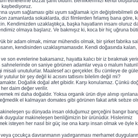
kum etmelerine bizzat şahit oldum. Benliklerimizi kendi oluşturd
 kaybediyoruz. 
arına uyum sağlaması gibi uyum sağlamak için değiştirebilmeli d
. Son zamanlarda sokaklarda, dizi filmlerden fırlamış bana göre, ka
in. Kendimizden uzaklaştıkça, başka hayatların insanı oluruz da
imiz olmaya başlarız. Ve bakmışız ki, koca bir hiç uğruna bütü
nsanın, kendisinden uzaklaşmamasıdır. Kendi doğasında kalan, 
ve son evrelerine bakarsanız, hayatta kalıcı bir iz bırakmak yeri
üş sahnelerinde on saniye görünen adamlar veya o malum hatunla
ği misali unutulurlar. Maalesef acı gerçekler. Bu cümleye de güler
r yutulur bir şey değil ki acısını tatlısını bilelim değil mi? 
her daim değer verilir.
ek mi daha doğaldır. Yoksa organik ürün diye alınıp ışınlanar
ğmedik el kalmayan domates gibi görünen fakat artık sebze ol
 Makineleşen şu dünyada insan olduğumuz gerçeğini bangır bangı
 duygular makineleşen benliğimizin bir ürünüdür. Hislerimiz 
rmek isteyen her nasıl bir güç ise ona karşı insan olmak ve öyle 
n veya çocukça davranmanın yadırganması merhamet duygularımı