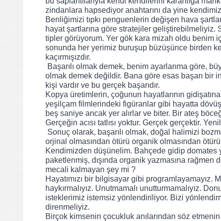
bu saplantılarıyla kendi kendilerini karanlığa mah
zindanlara hapsediyor anahtarını da yine kendimiz
Benliğimizi tıpkı penguenlerin değişen hava şartl
hayat şartlarına göre stratejiler geliştirebilmeliyiz
tipler görüyorum. Yer gök kara mizah oldu benim iç
sonunda her yerimiz buruşup büzüşünce birden kend
kaçırmışızdır. 
 Başarılı olmak demek, benim ayarlarıma göre, büyük bir adam olmak, mimar mühendis olmak, bir şirket fabrika sahibi 
olmak demek değildir. Bana göre esas başarı bir i
kişi vardır ve bu gerçek başarıdır. 
Kopya üretimlerin, çoğunun hayatlarının gidişatına 
yeşilçam filmlerindeki figüranlar gibi hayatta döv
beş saniye ancak yer alırlar ve biter. Bir ateş böce
Gerçeğin acısı tatlısı yoktur. Gerçek gerçektir. Yenili
 Sonuç olarak, başarılı olmak, doğal halimizi bozmamaktır. Doğallık doğal afet gibidir. Karşı konulamaz. Çünkü doğallığa, 
orjinal olmasından ötürü organik olmasından ötürü 
Kendimizden düşünelim. Bahçede gidip domates yem
paketlenmiş, dışında organik yazmasına rağmen de
mecali kalmayan şey mi ?
Hayatımızı bir bilgisayar gibi programlayamayız.
haykırmalıyız. Unutmamalı unutturmamalıyız. Donuk
isteklerimiz istemsiz yönlendiriliyor. Bizi yönlendi
direnmeliyiz. 
Birçok kimsenin çocukluk anılarından söz etmeni