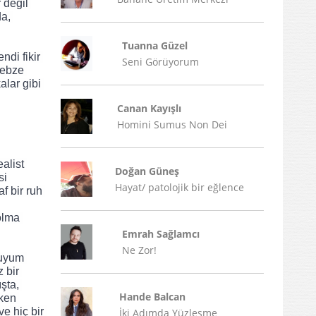
değil 
a, 
Tuanna Güzel
i fikir 
Seni Görüyorum
ebze 
lar gibi 
Canan Kayışlı
Homini Sumus Non Dei
list 
Doğan Güneş
i 
Hayat/ patolojik bir eğlence
 bir ruh 
lma 
Emrah Sağlamcı
Ne Zor!
bir 
ta, 
Hande Balcan
ken 
 hiç bir 
İki Adımda Yüzleşme