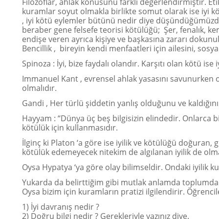
Filozoflar, ahlak konusunu farklı değerlendirmiştir. Eti
kuramlar soyut olmakla birlikte somut olarak ise iyi k
, iyi kötü eylemler bütünü nedir diye düşündüğümüzd
beraber gene felsefe teorisi kötülüğü; Şer, fenalık, ke
endişe veren ayrıca kişiye ve başkasına zararı dokunul
Bencillik , bireyin kendi menfaatleri için ailesini, sosy
Spinoza : İyi, bize faydalı olandır. Karşıtı olan kötü is
Immanuel Kant , evrensel ahlak yasasını savunurken 
olmalıdır.
Gandi , Her türlü şiddetin yanlış olduğunu ve kaldığın
Hayyam : “Dünya üç beş bilgisizin elindedir. Onlarca b
kötülük için kullanmasıdır.
İlginç ki Platon ‘a göre ise iyilik ve kötülüğü doğuran, gü
kötülük edemeyecek nitekim de algılanan iyilik de olm
Oysa Hypatya ‘ya göre olay bilimseldir. Ondaki iyilik 
Yukarda da belirttiğim gibi mutlak anlamda toplumda her 
Oysa bizim için kuramların pratizi ilgilendirir. Öğrenc
1) İyi davranış nedir ?
2) Doğru bilgi nedir ? Gerekleriyle yazınız diye.