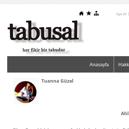
Üye Ol
Anasayfa
Hakk
Tuanna Güzel
Ahl