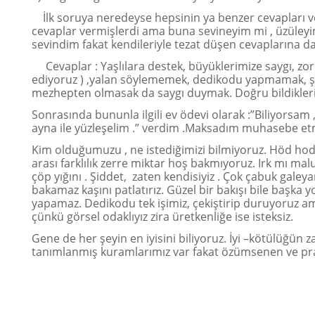
İlk soruya neredeyse hepsinin ya benzer cevapları vey
cevaplar vermişlerdi ama buna sevineyim mi , üzüleyi
sevindim fakat kendileriyle tezat düşen cevaplarına
Cevaplar : Yaşlılara destek, büyüklerimize saygı, zo
ediyoruz ) ,yalan söylememek, dedikodu yapmamak, şidd
mezhepten olmasak da saygı duymak. Doğru bildiklerimi
Sonrasında bununla ilgili ev ödevi olarak :”Biliyorsa
ayna ile yüzleşelim .” verdim .Maksadım muhasebe e
Kim olduğumuzu , ne istediğimizi bilmiyoruz. Höd hod
arası farklılık zerre miktar hoş bakmıyoruz. Irk mı ma
çöp yığını . Şiddet, zaten kendisiyiz . Çok çabuk galeya
bakamaz kaşını patlatırız. Güzel bir bakışı bile başka yo
yapamaz. Dedikodu tek işimiz, çekiştirip duruyoruz ama
çünkü görsel odaklıyız zira üretkenliğe ise isteksiz.
Gene de her şeyin en iyisini biliyoruz. İyi –kötülüğün 
tanımlanmış kuramlarımız var fakat özümsenen ve pra