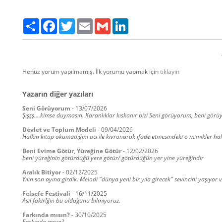
Paylaş
Facebook
Twitter
Email
Gmail
LinkedIn
Henüz yorum yapılmamış. İlk yorumu yapmak için
tıklayın
Yazarın diğer yazıları
Seni Görüyorum
-
13/07/2026
Şışşş....kimse duymasın. Karanlıklar kıskanır bizi Seni görüyorum, beni görüyo
Devlet ve Toplum Modeli
-
09/04/2026
Halkın kitap okumadığını acı ile kıvranarak ifade etmesindeki o mimikler 
Beni Evime Götür, Yüreğine Götür
-
12/02/2026
beni yüreğinin götürdüğü yere götür/ götürdüğün yer yine yüreğindir
Aralık Bitiyor
-
02/12/2025
Yılın son ayına girdik. Melodi "dünya yeni bir yıla girecek" sevincini yaşıyor 
Felsefe Festivali
-
16/11/2025
Asıl fakirlğin bu olduğunu bilmiyoruz.
Farkında mısın?
-
30/10/2025
Farkında mısın?