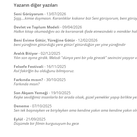
Yazarın diğer yazıları
Seni Görüyorum
-
13/07/2026
Şışşş....kimse duymasın. Karanlıklar kıskanır bizi Seni görüyorum, beni görüyo
Devlet ve Toplum Modeli
-
09/04/2026
Halkın kitap okumadığını acı ile kıvranarak ifade etmesindeki o mimikler 
Beni Evime Götür, Yüreğine Götür
-
12/02/2026
beni yüreğinin götürdüğü yere götür/ götürdüğün yer yine yüreğindir
Aralık Bitiyor
-
02/12/2025
Yılın son ayına girdik. Melodi "dünya yeni bir yıla girecek" sevincini yaşıyor 
Felsefe Festivali
-
16/11/2025
Asıl fakirlğin bu olduğunu bilmiyoruz.
Farkında mısın?
-
30/10/2025
Farkında mısın?
Son Akşam Yemeği
-
19/10/2025
Keşke sevdiğimiz insanlarla bir arada olsak, güzel yemekler yapıp birlikte ye
Deneme
-
07/10/2025
Sen tek başınayken ve biriyleyken ama kendine yakın ama kendine yakın olmay
Eylül
-
21/09/2025
Düşümde bir filmin kurgusuyum bu gece