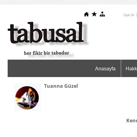
Üye Ol
Anasayfa
Hakk
Tuanna Güzel
Ken