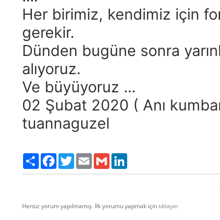
Her birimiz, kendimiz için 
gerekir.
Dünden bugüne sonra yarın
alıyoruz.
Ve büyüyoruz ...
02 Şubat 2020 ( Anı kumb
tuannaguzel
Paylaş
Facebook
Twitter
Email
Gmail
LinkedIn
Henüz yorum yapılmamış. İlk yorumu yapmak için
tıklayın